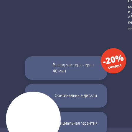
П
к
и 
о
п
д
Выезд мастера через
40 мин
Оригинальные
детали
Официальная
гарантия