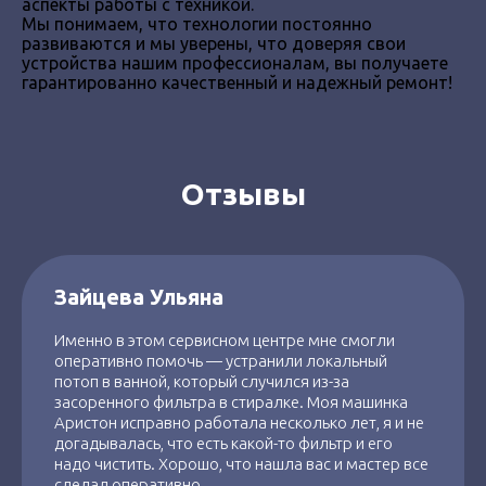
аспекты работы с техникой.
Мы понимаем, что технологии постоянно
развиваются и мы уверены, что доверяя свои
устройства нашим профессионалам, вы получаете
гарантированно качественный и надежный ремонт!
Отзывы
Зайцева Ульяна
Именно в этом сервисном центре мне смогли
оперативно помочь — устранили локальный
потоп в ванной, который случился из-за
засоренного фильтра в стиралке. Моя машинка
Аристон исправно работала несколько лет, я и не
догадывалась, что есть какой-то фильтр и его
надо чистить. Хорошо, что нашла вас и мастер все
сделал оперативно.