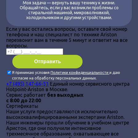
Моя задача — вернуть вашу технику к жизни.
Обращайтесь, если у вас возникли проблемы со
стиральной машиной, микроволновкой,
холодильником и другими устройствами.
Если у вас остались вопросы, оставьте свой номер
телефона и наш специалист по технике Ariston
перезвонит вам в течение 5 минут и ответит на все
вопросы.
Я принимаю условия
Политики конфиденциальности
и даю
согласие на обработку персональных данных.
+7 (495) 147-66-51
Единый номер сервисного центра
Hotpoint-Ariston в Москве.
Сервис работает
без выходных
с 8:00 до 22:00
Сертификаты
Наши услуги предоставляются исключительно
высококвалифицированными экспертами Ariston.
Наши инженеры прошли обучение в учебном центре
Аристон, где они получили интенсивное
трехмесячное образование, охватывающее все