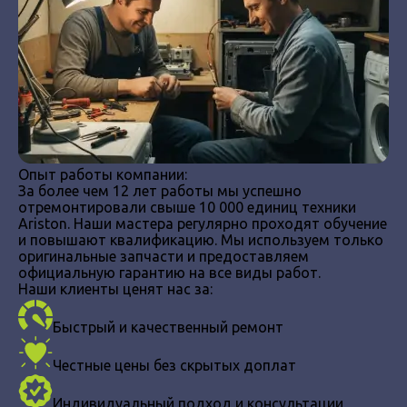
Опыт работы компании:
За более чем 12 лет работы мы успешно
отремонтировали свыше 10 000 единиц техники
Ariston. Наши мастера регулярно проходят обучение
и повышают квалификацию. Мы используем только
оригинальные запчасти и предоставляем
официальную гарантию на все виды работ.
Наши клиенты ценят нас за:
Быстрый и качественный ремонт
Честные цены без скрытых доплат
Индивидуальный подход и консультации