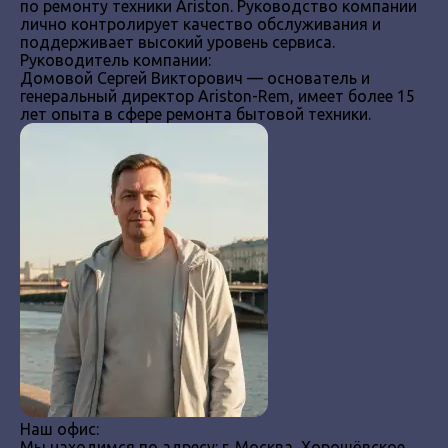
по ремонту техники Ariston. Руководство компании
лично контролирует качество обслуживания и
поддерживает высокий уровень сервиса.
Руководитель компании:
Домовой Сергей Викторович — основатель и
генеральный директор Ariston-Rem, имеет более 15
лет опыта в сфере ремонта бытовой техники.
Наш офис:
Мы находимся по адресу: г. Москва, Хорошёвское