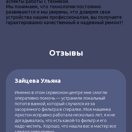
аспекты работы с техникой.
Мы понимаем, что технологии постоянно
развиваются и мы уверены, что доверяя свои
устройства нашим профессионалам, вы получаете
гарантированно качественный и надежный ремонт!
Отзывы
Зайцева Ульяна
Именно в этом сервисном центре мне смогли
оперативно помочь — устранили локальный
потоп в ванной, который случился из-за
засоренного фильтра в стиралке. Моя машинка
Аристон исправно работала несколько лет, я и не
догадывалась, что есть какой-то фильтр и его
надо чистить. Хорошо, что нашла вас и мастер все
сделал оперативно.