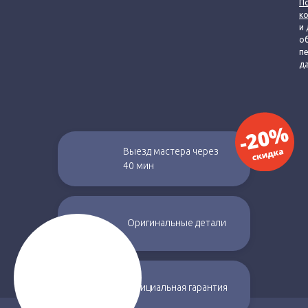
П
к
и 
о
п
д
Выезд мастера через
40 мин
Оригинальные
детали
Официальная
гарантия