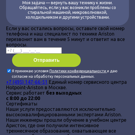
Моя задача — вернуть вашу технику к жизни.
Обращайтесь, если у вас возникли проблемы со
стиральной машиной, микроволновкой,
холодильником и другими устройствами.
Если у вас остались вопросы, оставьте свой номер
телефона и наш специалист по технике Ariston
перезвонит вам в течение 5 минут и ответит на все
вопросы.
Я принимаю условия
Политики конфиденциальности
и даю
согласие на обработку персональных данных.
+7 (495) 147-66-51
Единый номер сервисного центра
Hotpoint-Ariston в Москве.
Сервис работает
без выходных
с 8:00 до 22:00
Сертификаты
Наши услуги предоставляются исключительно
высококвалифицированными экспертами Ariston.
Наши инженеры прошли обучение в учебном центре
Аристон, где они получили интенсивное
трехмесячное образование, охватывающее все